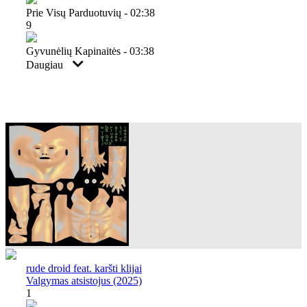
Prie Visų Parduotuvių - 02:38
9
Gyvunėlių Kapinaitės - 03:38
Daugiau
rude droid feat. karšti klijai
Valgymas atsistojus (2025)
1