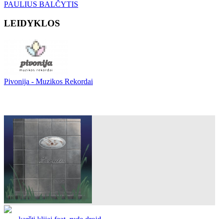
PAULIUS BALČYTIS
LEIDYKLOS
Pivonija - Muzikos Rekordai