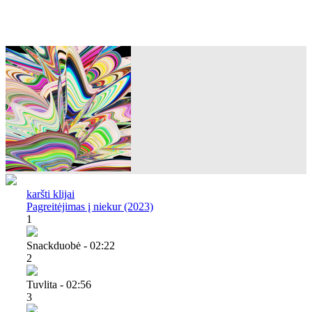
karšti klijai
Pagreitėjimas į niekur (2023)
1
Snackduobė - 02:22
2
Tuvlita - 02:56
3