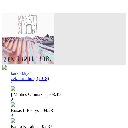
karšti klijai
žėk turiu hobį (2018)
1
Į Minties Gimnaziją - 03:49
2
Bosas Ir Ešerys - 04:28
3
Kalno Karalius - 02:37