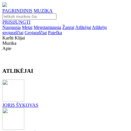
PAGRINDINIS
MUZIKA
PRISIJUNGTI
Naujausia
Metai
Mėgstamiausia
Žanrai
Atlikėjai
Atlikėjų
grojaraščiai
Grojaraščiai
Paieška
Karšti Klijai
Muzika
Apie
ATLIKĖJAI
JORIS ŠYKOVAS