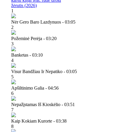
karšti klijai feat. rude droid
žėrutis (2026)
1
Nėr Gero Baro Lazdynuos - 03:05
2
Požeminė Perėja - 03:20
3
Banketas - 03:10
4
Visur Bandžiau Ir Nepatiko - 03:05
5
Apšiltinimo Galia - 04:56
6
Nepažįstamas Iš Kioskėlio - 03:51
7
Kaip Kokiam Kurorte - 03:38
8