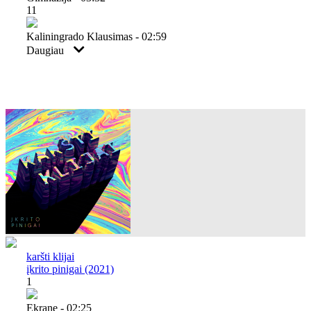
11
Kaliningrado Klausimas - 02:59
Daugiau
karšti klijai
įkrito pinigai (2021)
1
Ekrane - 02:25