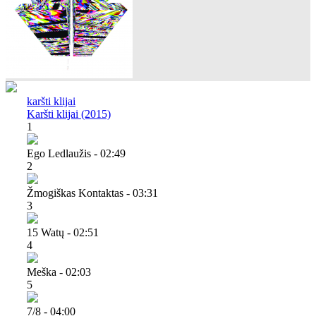
karšti klijai
Karšti klijai (2015)
1
Ego Ledlaužis - 02:49
2
Žmogiškas Kontaktas - 03:31
3
15 Watų - 02:51
4
Meška - 02:03
5
7​/8 - 04:00