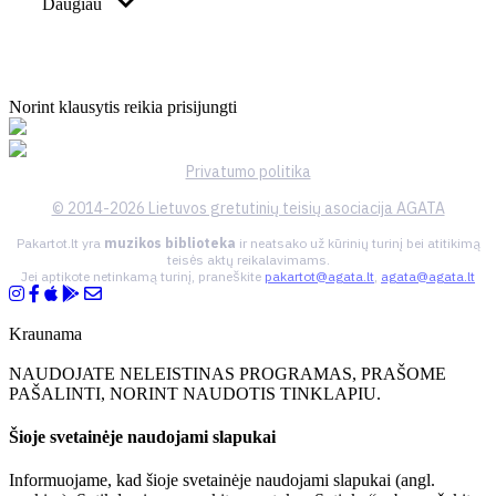
Daugiau
Norint klausytis reikia prisijungti
Privatumo politika
© 2014-2026 Lietuvos gretutinių teisių asociacija AGATA
Pakartot.lt yra
muzikos biblioteka
ir neatsako už kūrinių turinį bei atitikimą
teisės aktų reikalavimams.
Jei aptikote netinkamą turinį, praneškite
pakartot@agata.lt
,
agata@agata.lt
Kraunama
NAUDOJATE NELEISTINAS PROGRAMAS, PRAŠOME
PAŠALINTI, NORINT NAUDOTIS TINKLAPIU.
Šioje svetainėje naudojami slapukai
Informuojame, kad šioje svetainėje naudojami slapukai (angl.