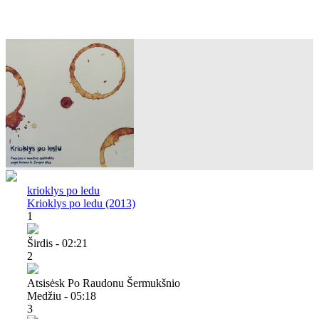
krioklys po ledu
Krioklys po ledu (2013)
1
Širdis - 02:21
2
Atsisėsk Po Raudonu Šermukšnio
Medžiu - 05:18
3