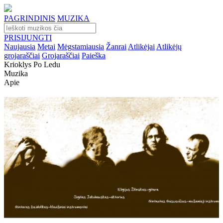
PAGRINDINIS
MUZIKA
PRISIJUNGTI
Naujausia
Metai
Mėgstamiausia
Žanrai
Atlikėjai
Atlikėjų
grojaraščiai
Grojaraščiai
Paieška
Krioklys Po Ledu
Muzika
Apie