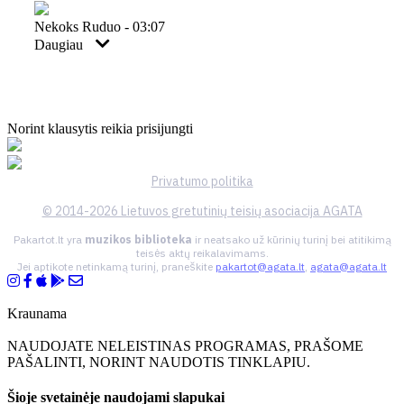
Nekoks Ruduo - 03:07
Daugiau
Norint klausytis reikia prisijungti
Privatumo politika
© 2014-2026 Lietuvos gretutinių teisių asociacija AGATA
Pakartot.lt yra
muzikos biblioteka
ir neatsako už kūrinių turinį bei atitikimą
teisės aktų reikalavimams.
Jei aptikote netinkamą turinį, praneškite
pakartot@agata.lt
,
agata@agata.lt
Kraunama
NAUDOJATE NELEISTINAS PROGRAMAS, PRAŠOME
PAŠALINTI, NORINT NAUDOTIS TINKLAPIU.
Šioje svetainėje naudojami slapukai