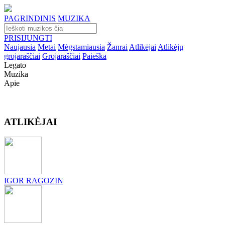
PAGRINDINIS
MUZIKA
PRISIJUNGTI
Naujausia
Metai
Mėgstamiausia
Žanrai
Atlikėjai
Atlikėjų
grojaraščiai
Grojaraščiai
Paieška
Legato
Muzika
Apie
ATLIKĖJAI
IGOR RAGOZIN