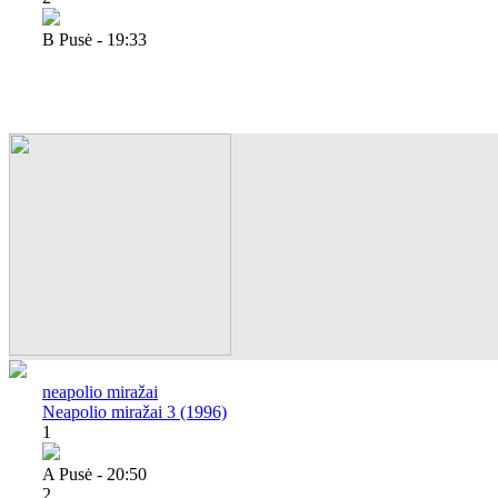
B Pusė - 19:33
neapolio miražai
Neapolio miražai 3 (1996)
1
A Pusė - 20:50
2