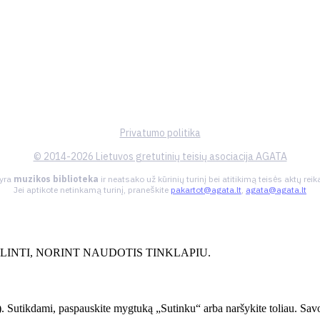
Privatumo politika
© 2014-2026 Lietuvos gretutinių teisių asociacija AGATA
 yra
muzikos biblioteka
ir neatsako už kūrinių turinį bei atitikimą teisės aktų re
Jei aptikote netinkamą turinį, praneškite
pakartot@agata.lt
,
agata@agata.lt
INTI, NORINT NAUDOTIS TINKLAPIU.
. Sutikdami, paspauskite mygtuką „Sutinku“ arba naršykite toliau. Savo