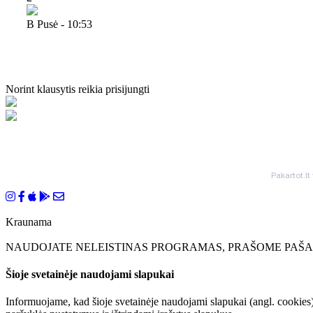
B Pusė - 10:53
Norint klausytis reikia prisijungti
Pakartot.lt
Kraunama
NAUDOJATE NELEISTINAS PROGRAMAS, PRAŠOME PAŠAL
Šioje svetainėje naudojami slapukai
Informuojame, kad šioje svetainėje naudojami slapukai (angl. cookies)