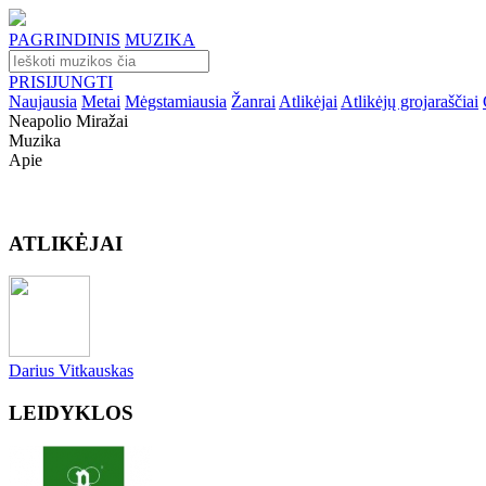
PAGRINDINIS
MUZIKA
PRISIJUNGTI
Naujausia
Metai
Mėgstamiausia
Žanrai
Atlikėjai
Atlikėjų grojaraščiai
Neapolio Miražai
Muzika
Apie
ATLIKĖJAI
Darius Vitkauskas
LEIDYKLOS