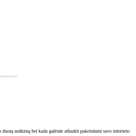
ikalavimams.
 duotą sutikimą bet kada galėsite atšaukti pakeisdami savo interneto