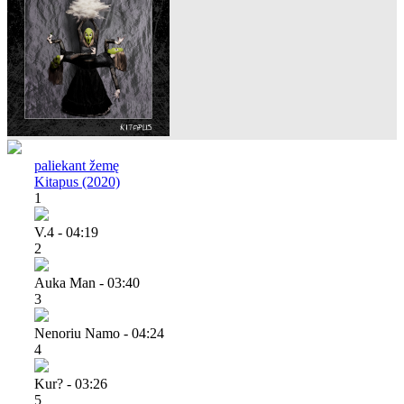
paliekant žemę
Kitapus (2020)
1
V.4 - 04:19
2
Auka Man - 03:40
3
Nenoriu Namo - 04:24
4
Kur? - 03:26
5