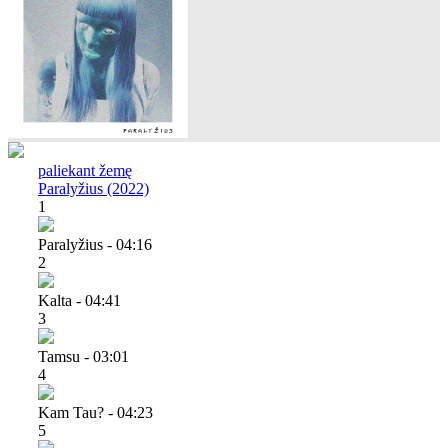
paliekant žemę
Paralyžius (2022)
1
Paralyžius - 04:16
2
Kalta - 04:41
3
Tamsu - 03:01
4
Kam Tau? - 04:23
5