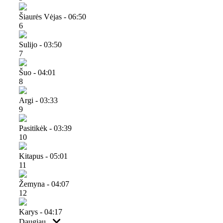
Šiaurės Vėjas - 06:50
6
Sulijo - 03:50
7
Šuo - 04:01
8
Argi - 03:33
9
Pasitikėk - 03:39
10
Kitapus - 05:01
11
Žemyna - 04:07
12
Karys - 04:17
Daugiau