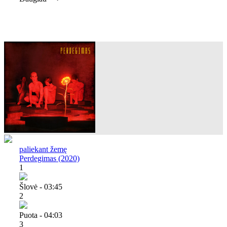
paliekant žemę
Perdegimas (2020)
1
Šlovė - 03:45
2
Puota - 04:03
3