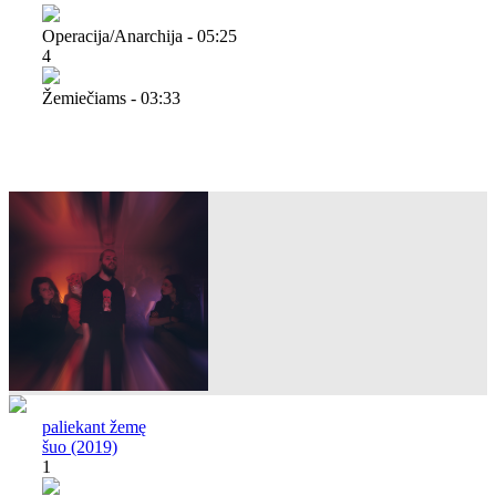
Operacija/anarchija - 05:25
4
Žemiečiams - 03:33
paliekant žemę
šuo (2019)
1