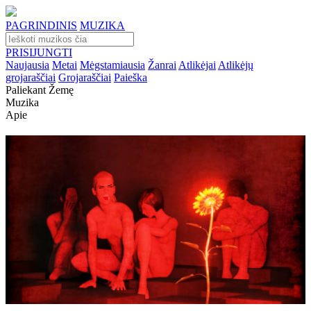
PAGRINDINIS
MUZIKA
PRISIJUNGTI
Naujausia
Metai
Mėgstamiausia
Žanrai
Atlikėjai
Atlikėjų
grojaraščiai
Grojaraščiai
Paieška
Paliekant Žemę
Muzika
Apie