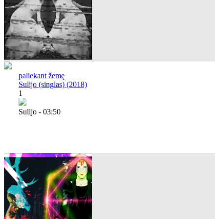
paliekant žemę
Sulijo (singlas) (2018)
1
Sulijo - 03:50