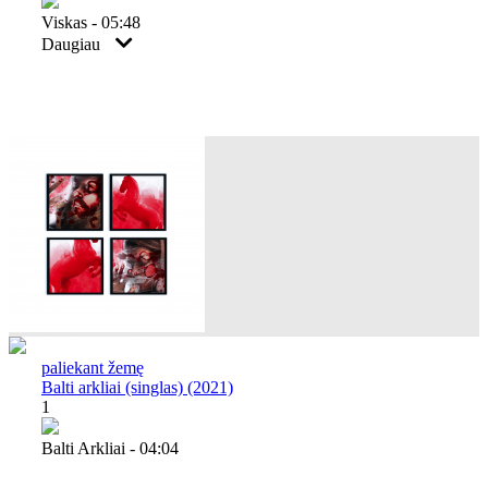
Viskas - 05:48
Daugiau
paliekant žemę
Balti arkliai (singlas) (2021)
1
Balti Arkliai - 04:04