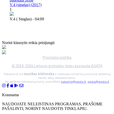
paliekant žemę
V.4 (singlas) (2017)
1
V.4 ( Singlas) - 04:09
Norint klausytis reikia prisijungti
Privatumo politika
© 2014-2026 Lietuvos gretutinių teisių asociacija AGATA
Pakartot.lt yra
muzikos biblioteka
ir neatsako už kūrinių turinį bei atitikimą
teisės aktų reikalavimams.
Jei aptikote netinkamą turinį, praneškite
pakartot@agata.lt
,
agata@agata.lt
Kraunama
NAUDOJATE NELEISTINAS PROGRAMAS, PRAŠOME
PAŠALINTI, NORINT NAUDOTIS TINKLAPIU.