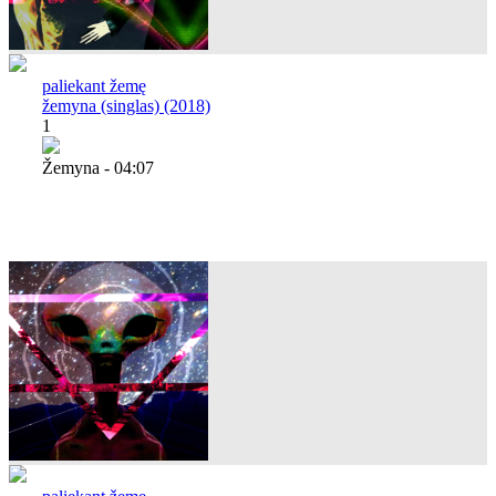
paliekant žemę
žemyna (singlas) (2018)
1
Žemyna - 04:07