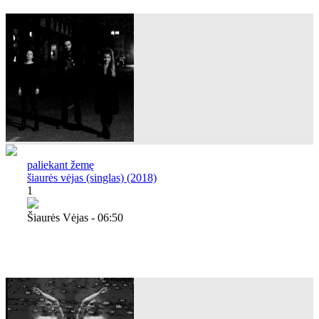
paliekant žemę
šiaurės vėjas (singlas) (2018)
1
Šiaurės Vėjas - 06:50