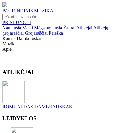
PAGRINDINIS
MUZIKA
PRISIJUNGTI
Naujausia
Metai
Mėgstamiausia
Žanrai
Atlikėjai
Atlikėjų
grojaraščiai
Grojaraščiai
Paieška
Romas Dambrauskas
Muzika
Apie
ATLIKĖJAI
ROMUALDAS DAMBRAUSKAS
LEIDYKLOS