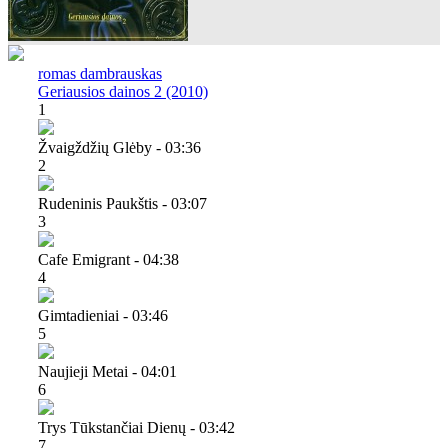
romas dambrauskas
Geriausios dainos 2 (2010)
1
Žvaigždžių Glėby - 03:36
2
Rudeninis Paukštis - 03:07
3
Cafe Emigrant - 04:38
4
Gimtadieniai - 03:46
5
Naujieji Metai - 04:01
6
Trys Tūkstančiai Dienų - 03:42
7