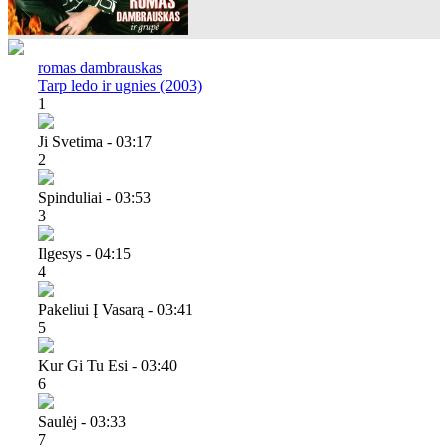
romas dambrauskas
Tarp ledo ir ugnies (2003)
1
Ji Svetima - 03:17
2
Spinduliai - 03:53
3
Ilgesys - 04:15
4
Pakeliui Į Vasarą - 03:41
5
Kur Gi Tu Esi - 03:40
6
Saulėj - 03:33
7