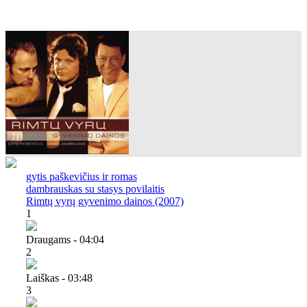
gytis paškevičius ir romas
dambrauskas su stasys povilaitis
Rimtų vyrų gyvenimo dainos (2007)
1
Draugams - 04:04
2
Laiškas - 03:48
3