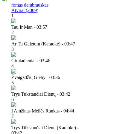
romas dambrauskas
Atvirai (2009)
1
Tau Ir Man - 03:57
2
Ar Tu Galėtum (karaoke) - 03:47
3
Gimtadieniai - 03:46
4
Žvaigždžių Glėby - 03:36
5
Trys Tūkstančiai Dienų - 03:42
6
Į Amžinas Meilės Rankas - 04:44
7
Trys Tūkstančiai Dienų (karaoke) -
03:42