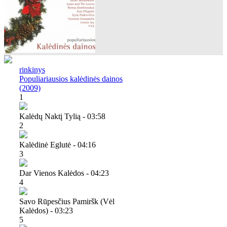
rinkinys
Populiariausios kalėdinės dainos
(2009)
1
Kalėdų Naktį Tylią - 03:58
2
Kalėdinė Eglutė - 04:16
3
Dar Vienos Kalėdos - 04:23
4
Savo Rūpesčius Pamiršk (vėl
Kalėdos) - 03:23
5