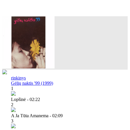
rinkinys
Gėlių naktis '99 (1999)
1
Lopšinė - 02:22
2
A Ja Tūta Amanema - 02:09
3