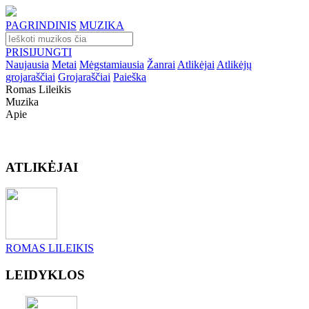
PAGRINDINIS
MUZIKA
PRISIJUNGTI
Naujausia
Metai
Mėgstamiausia
Žanrai
Atlikėjai
Atlikėjų
grojaraščiai
Grojaraščiai
Paieška
Romas Lileikis
Muzika
Apie
ATLIKĖJAI
ROMAS LILEIKIS
LEIDYKLOS