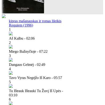
kipras mašanauskas ir romas lileikis
Requiem (1996)
1
Aš Kalbu - 02:06
2
Miego Bažnyčioje - 07:22
3
Dangaus Gelmėj - 02:49
4
Tavo Vyras Negrįžo Iš Karo - 05:57
5
Tu Ištrauk Ištrauki Tu Žuvį Iš Upės -
03:10
6