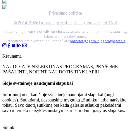
Privatumo politika
© 2014-2026 Lietuvos gretutinių teisių asociacija AGATA
Pakartot.lt yra
muzikos biblioteka
ir neatsako už kūrinių turinį bei atitikimą
teisės aktų reikalavimams.
Jei aptikote netinkamą turinį, praneškite
pakartot@agata.lt
,
agata@agata.lt
Kraunama
NAUDOJATE NELEISTINAS PROGRAMAS, PRAŠOME
PAŠALINTI, NORINT NAUDOTIS TINKLAPIU.
Šioje svetainėje naudojami slapukai
Informuojame, kad šioje svetainėje naudojami slapukai (angl.
cookies). Sutikdami, paspauskite mygtuką „Sutinku“ arba naršykite
toliau. Savo duotą sutikimą bet kada galėsite atšaukti pakeisdami
savo interneto naršyklės nustatymus ir ištrindami įrašytus slapukus.
Sutinku