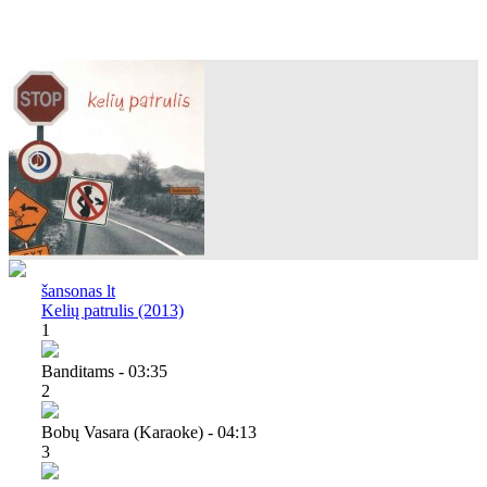
šansonas lt
Kelių patrulis (2013)
1
Banditams - 03:35
2
Bobų Vasara (karaoke) - 04:13
3