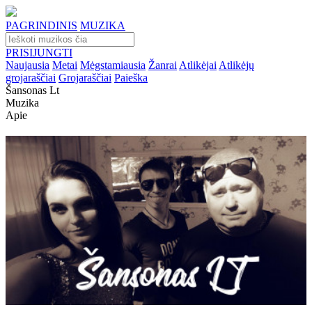
PAGRINDINIS
MUZIKA
PRISIJUNGTI
Naujausia
Metai
Mėgstamiausia
Žanrai
Atlikėjai
Atlikėjų
grojaraščiai
Grojaraščiai
Paieška
Šansonas Lt
Muzika
Apie