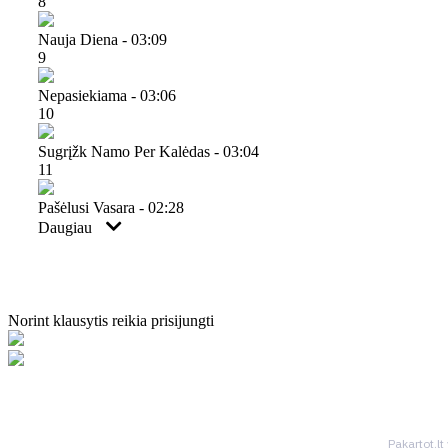
8
Nauja Diena - 03:09
9
Nepasiekiama - 03:06
10
Sugrįžk Namo Per Kalėdas - 03:04
11
Pašėlusi Vasara - 02:28
Daugiau
Norint klausytis reikia prisijungti
Pakartot.lt