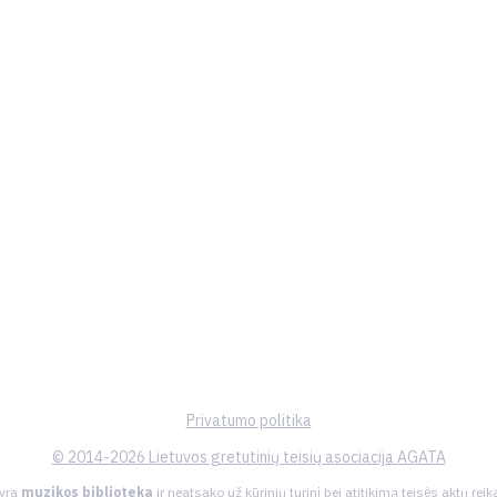
Privatumo politika
© 2014-2026 Lietuvos gretutinių teisių asociacija AGATA
 yra
muzikos biblioteka
ir neatsako už kūrinių turinį bei atitikimą teisės aktų re