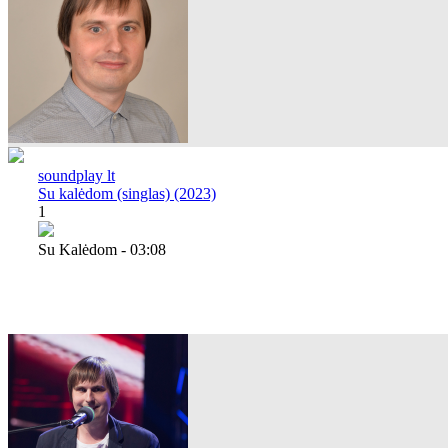
soundplay lt
Su kalėdom (singlas) (2023)
1
Su Kalėdom - 03:08