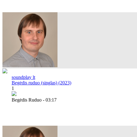
soundplay lt
Begėdis ruduo (singlas) (2023)
1
Begėdis Ruduo - 03:17