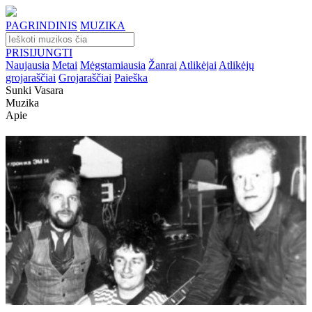
PAGRINDINIS
MUZIKA
PRISIJUNGTI
Naujausia
Metai
Mėgstamiausia
Žanrai
Atlikėjai
Atlikėjų
grojaraščiai
Grojaraščiai
Paieška
Sunki Vasara
Muzika
Apie