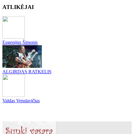
ATLIKĖJAI
Eugenijus Šimonis
ALGIRDAS RATKELIS
Valdas Venslavičius