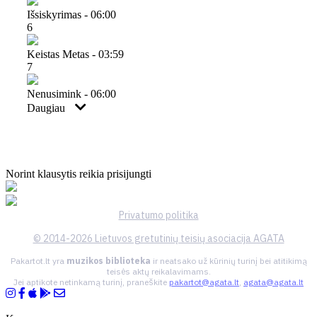
Išsiskyrimas - 06:00
6
Keistas Metas - 03:59
7
Nenusimink - 06:00
Daugiau
Norint klausytis reikia prisijungti
Privatumo politika
© 2014-2026 Lietuvos gretutinių teisių asociacija AGATA
Pakartot.lt yra
muzikos biblioteka
ir neatsako už kūrinių turinį bei atitikimą
teisės aktų reikalavimams.
Jei aptikote netinkamą turinį, praneškite
pakartot@agata.lt
,
agata@agata.lt