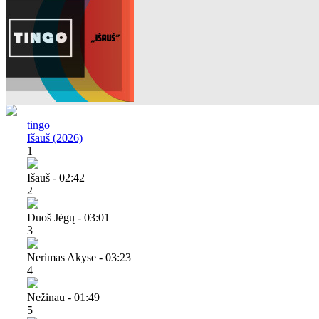
tingo
Išauš (2026)
1
Išauš - 02:42
2
Duoš Jėgų - 03:01
3
Nerimas Akyse - 03:23
4
Nežinau - 01:49
5