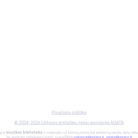
Privatumo politika
© 2014-2026 Lietuvos gretutinių teisių asociacija AGATA
 yra
muzikos biblioteka
ir neatsako už kūrinių turinį bei atitikimą teisės aktų re
Jei aptikote netinkamą turinį, praneškite
pakartot@agata.lt
,
agata@agata.lt