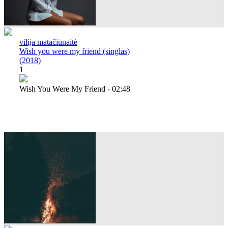
vilija matačiūnaitė
Wish you were my friend (singlas)
(2018)
1
Wish You Were My Friend - 02:48