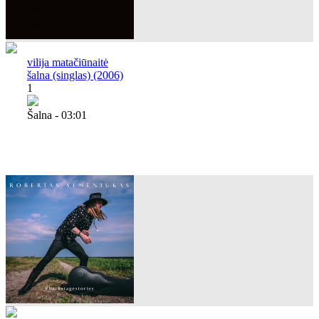
vilija matačiūnaitė
šalna (singlas) (2006)
1
Šalna - 03:01