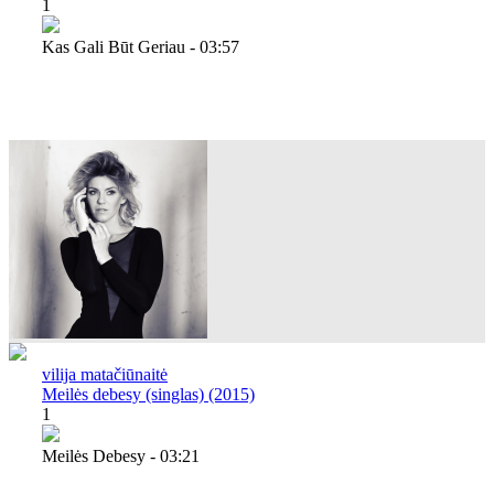
1
Kas Gali Būt Geriau - 03:57
vilija matačiūnaitė
Meilės debesy (singlas) (2015)
1
Meilės Debesy - 03:21