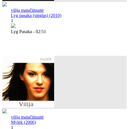
vilija matačiūnaitė
Lyg pasaka (singlas) (2010)
1
Lyg Pasaka - 02:51
vilija matačiūnaitė
Mylėk (2006)
1