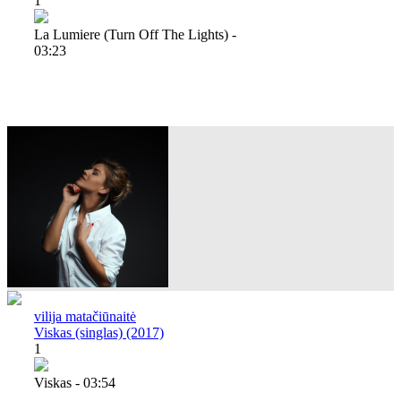
1
La Lumiere (turn Off The Lights) -
03:23
vilija matačiūnaitė
Viskas (singlas) (2017)
1
Viskas - 03:54