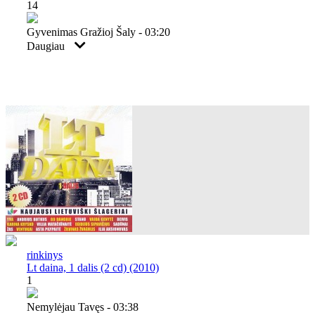
14
Gyvenimas Gražioj Šaly - 03:20
Daugiau
rinkinys
Lt daina, 1 dalis (2 cd) (2010)
1
Nemylėjau Tavęs - 03:38