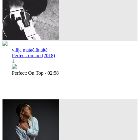
vilija matačiūnaitė
Perfect: on top (2018)
1
Perfect: On Top - 02:58