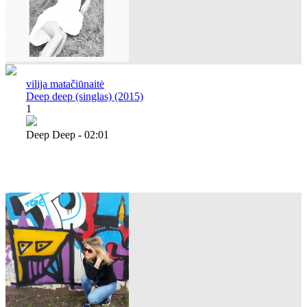
vilija matačiūnaitė
Deep deep (singlas) (2015)
1
Deep Deep - 02:01