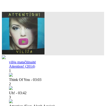
vilija matačiūnaitė
Attention! (2014)
1
Think Of You - 03:03
2
Uh! - 03:42
3