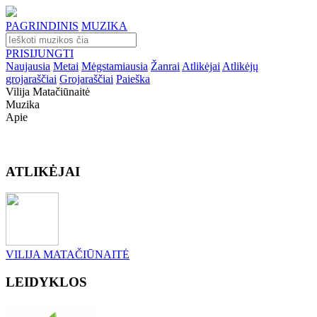
PAGRINDINIS
MUZIKA
PRISIJUNGTI
Naujausia
Metai
Mėgstamiausia
Žanrai
Atlikėjai
Atlikėjų
grojaraščiai
Grojaraščiai
Paieška
Vilija Matačiūnaitė
Muzika
Apie
ATLIKĖJAI
VILIJA MATAČIŪNAITĖ
LEIDYKLOS