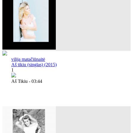
vilija matačiūnaitė
Aš tikiu (singlas) (2015)
1
Aš Tikiu - 03:44