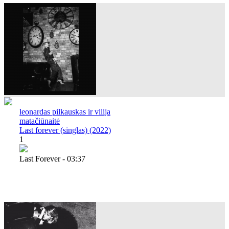
leonardas pilkauskas ir vilija
matačiūnaitė
Last forever (singlas) (2022)
1
Last Forever - 03:37