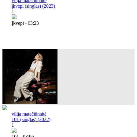
vilija matačiūnaitė
įkvepi (singlas) (2023)
1
Įkvepi - 03:23
vilija matačiūnaitė
101 (singlas) (2022)
1
101 - 03:05