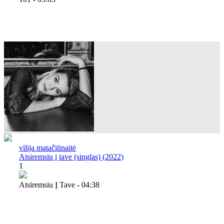
vilija matačiūnaitė
Atsiremsiu į tave (singlas) (2022)
1
Atsiremsiu Į Tave - 04:38