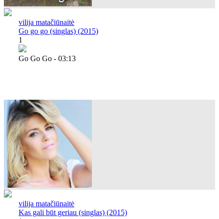
vilija matačiūnaitė
Go go go (singlas) (2015)
1
Go Go Go - 03:13
vilija matačiūnaitė
Kas gali būt geriau (singlas) (2015)