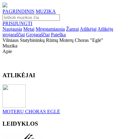
PAGRINDINIS
MUZIKA
PRISIJUNGTI
Naujausia
Metai
Mėgstamiausia
Žanrai
Atlikėjai
Atlikėjų
grojaraščiai
Grojaraščiai
Paieška
Vilniaus Statybininkų Rūmų Moterų Choras "eglė"
Muzika
Apie
ATLIKĖJAI
MOTERŲ CHORAS EGLĖ
LEIDYKLOS