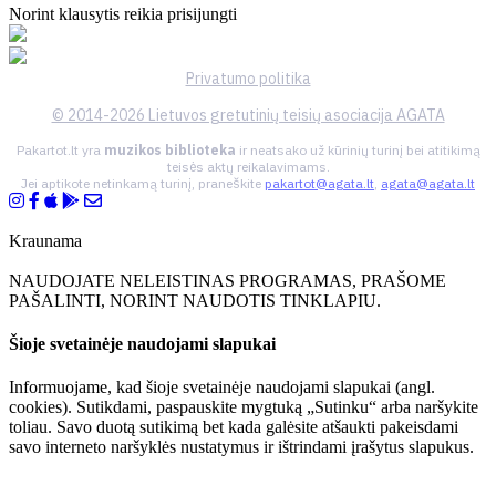
Norint klausytis reikia prisijungti
Privatumo politika
© 2014-2026 Lietuvos gretutinių teisių asociacija AGATA
Pakartot.lt yra
muzikos biblioteka
ir neatsako už kūrinių turinį bei atitikimą
teisės aktų reikalavimams.
Jei aptikote netinkamą turinį, praneškite
pakartot@agata.lt
,
agata@agata.lt
Kraunama
NAUDOJATE NELEISTINAS PROGRAMAS, PRAŠOME
PAŠALINTI, NORINT NAUDOTIS TINKLAPIU.
Šioje svetainėje naudojami slapukai
Informuojame, kad šioje svetainėje naudojami slapukai (angl.
cookies). Sutikdami, paspauskite mygtuką „Sutinku“ arba naršykite
toliau. Savo duotą sutikimą bet kada galėsite atšaukti pakeisdami
savo interneto naršyklės nustatymus ir ištrindami įrašytus slapukus.