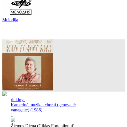
Melodija
rinkinys
Kamerinė muzika. chorai (genovaitė
vanagaitė) (1986)
1
Žiemos Diena (ciklas Fortepijonui)