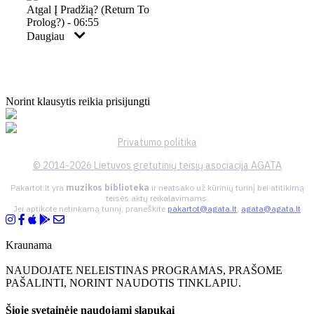
Atgal Į Pradžią? (return To
Prolog?) - 06:55
Daugiau
Norint klausytis reikia prisijungti
Privatumo politika
© 2014-2026 Lietuvos gretutinių teisių asociacija AGATA
Pakartot.lt yra
muzikos biblioteka
ir neatsako už kūrinių turinį bei atitikimą
teisės aktų reikalavimams.
Jei aptikote netinkamą turinį, praneškite
pakartot@agata.lt
,
agata@agata.lt
Kraunama
NAUDOJATE NELEISTINAS PROGRAMAS, PRAŠOME
PAŠALINTI, NORINT NAUDOTIS TINKLAPIU.
Šioje svetainėje naudojami slapukai