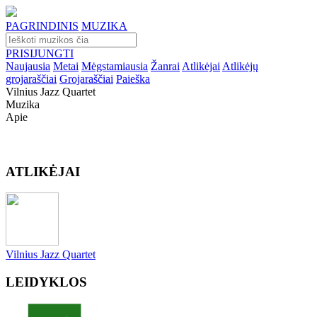
PAGRINDINIS
MUZIKA
PRISIJUNGTI
Naujausia
Metai
Mėgstamiausia
Žanrai
Atlikėjai
Atlikėjų
grojaraščiai
Grojaraščiai
Paieška
Vilnius Jazz Quartet
Muzika
Apie
ATLIKĖJAI
Vilnius Jazz Quartet
LEIDYKLOS