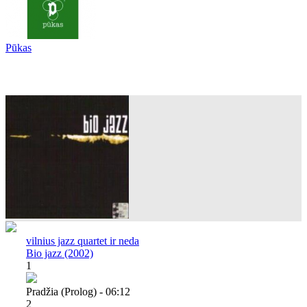
Pūkas
vilnius jazz quartet ir neda
Bio jazz (2002)
1
Pradžia (prolog) - 06:12
2