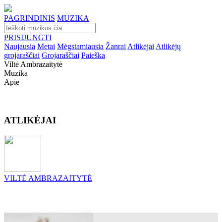
PAGRINDINIS
MUZIKA
PRISIJUNGTI
Naujausia
Metai
Mėgstamiausia
Žanrai
Atlikėjai
Atlikėjų
grojaraščiai
Grojaraščiai
Paieška
Viltė Ambrazaitytė
Muzika
Apie
ATLIKĖJAI
VILTĖ AMBRAZAITYTĖ