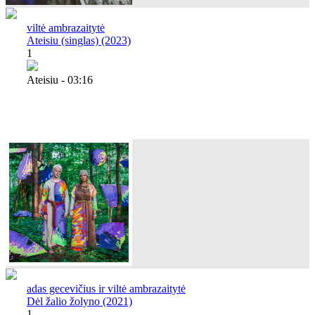
viltė ambrazaitytė
Ateisiu (singlas) (2023)
1
Ateisiu - 03:16
adas gecevičius ir viltė ambrazaitytė
Dėl žalio žolyno (2021)
1