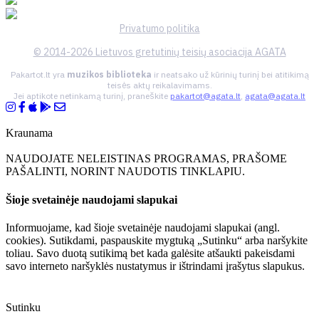
Privatumo politika
© 2014-2026 Lietuvos gretutinių teisių asociacija AGATA
Pakartot.lt yra
muzikos biblioteka
ir neatsako už kūrinių turinį bei atitikimą
teisės aktų reikalavimams.
Jei aptikote netinkamą turinį, praneškite
pakartot@agata.lt
,
agata@agata.lt
Kraunama
NAUDOJATE NELEISTINAS PROGRAMAS, PRAŠOME
PAŠALINTI, NORINT NAUDOTIS TINKLAPIU.
Šioje svetainėje naudojami slapukai
Informuojame, kad šioje svetainėje naudojami slapukai (angl.
cookies). Sutikdami, paspauskite mygtuką „Sutinku“ arba naršykite
toliau. Savo duotą sutikimą bet kada galėsite atšaukti pakeisdami
savo interneto naršyklės nustatymus ir ištrindami įrašytus slapukus.
Sutinku