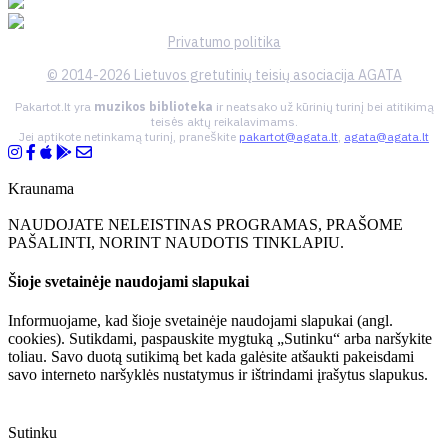
Privatumo politika
© 2014-2026 Lietuvos gretutinių teisių asociacija AGATA
Pakartot.lt yra
muzikos biblioteka
ir neatsako už kūrinių turinį bei atitikimą
teisės aktų reikalavimams.
Jei aptikote netinkamą turinį, praneškite
pakartot@agata.lt
,
agata@agata.lt
Kraunama
NAUDOJATE NELEISTINAS PROGRAMAS, PRAŠOME
PAŠALINTI, NORINT NAUDOTIS TINKLAPIU.
Šioje svetainėje naudojami slapukai
Informuojame, kad šioje svetainėje naudojami slapukai (angl.
cookies). Sutikdami, paspauskite mygtuką „Sutinku“ arba naršykite
toliau. Savo duotą sutikimą bet kada galėsite atšaukti pakeisdami
savo interneto naršyklės nustatymus ir ištrindami įrašytus slapukus.
Sutinku