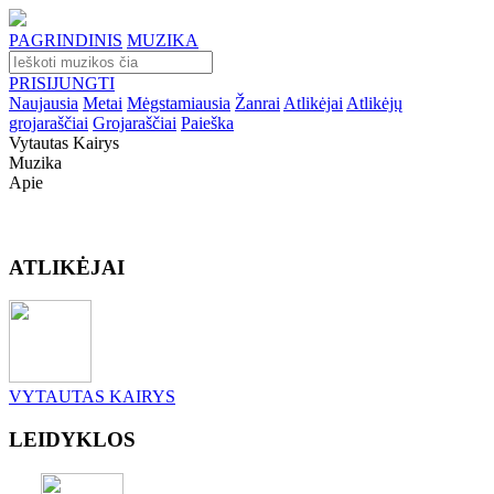
PAGRINDINIS
MUZIKA
PRISIJUNGTI
Naujausia
Metai
Mėgstamiausia
Žanrai
Atlikėjai
Atlikėjų
grojaraščiai
Grojaraščiai
Paieška
Vytautas Kairys
Muzika
Apie
ATLIKĖJAI
VYTAUTAS KAIRYS
LEIDYKLOS