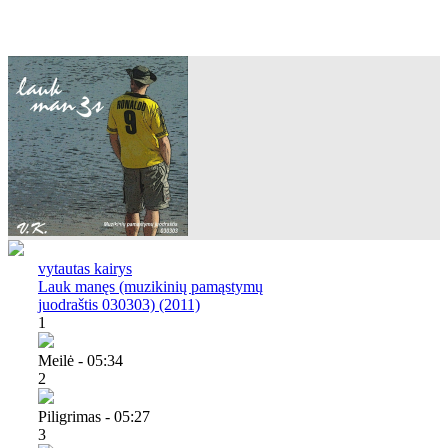
vytautas kairys
Lauk manęs (muzikinių pamąstymų
juodraštis 030303) (2011)
1
Meilė - 05:34
2
Piligrimas - 05:27
3