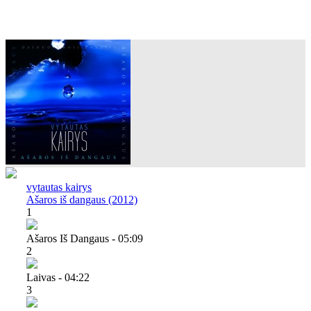
vytautas kairys
Ašaros iš dangaus (2012)
1
Ašaros Iš Dangaus - 05:09
2
Laivas - 04:22
3