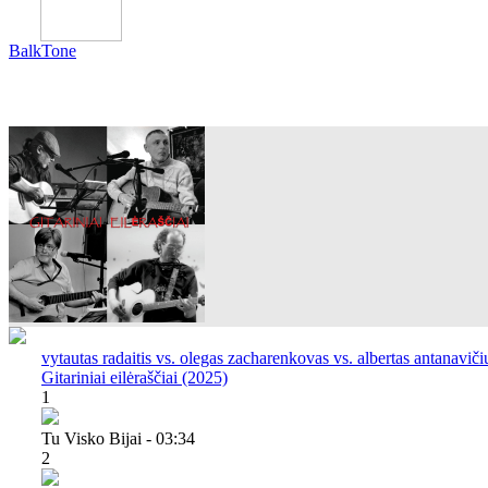
BalkTone
vytautas radaitis vs. olegas zacharenkovas vs. albertas antanaviči
Gitariniai eilėraščiai (2025)
1
Tu Visko Bijai - 03:34
2