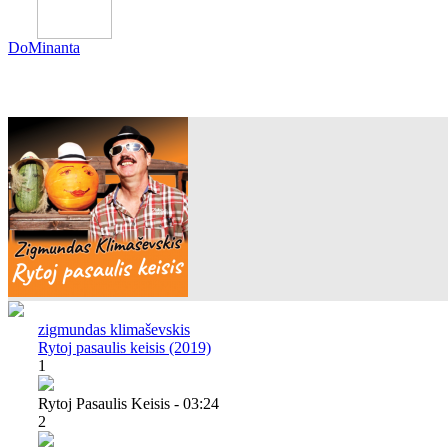
DoMinanta
zigmundas klimaševskis
Rytoj pasaulis keisis (2019)
1
Rytoj Pasaulis Keisis - 03:24
2