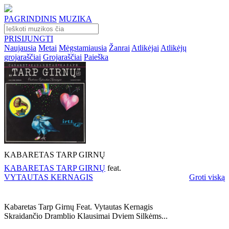
PAGRINDINIS
MUZIKA
PRISIJUNGTI
Naujausia
Metai
Mėgstamiausia
Žanrai
Atlikėjai
Atlikėjų
grojaraščiai
Grojaraščiai
Paieška
KABARETAS TARP GIRNŲ
KABARETAS TARP GIRNŲ
feat.
VYTAUTAS KERNAGIS
Groti viską
Kabaretas Tarp Girnų Feat. Vytautas Kernagis
Skraidančio Dramblio Klausimai Dviem Silkėms...