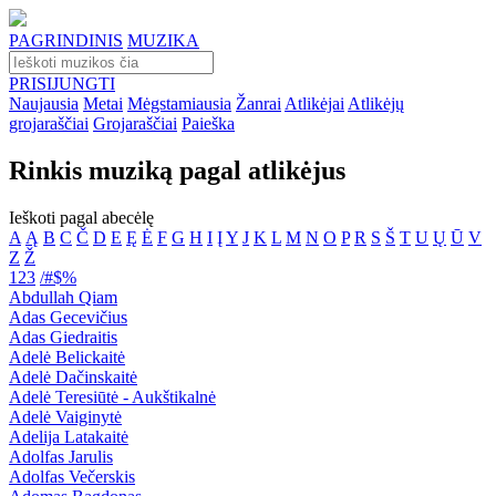
PAGRINDINIS
MUZIKA
PRISIJUNGTI
Naujausia
Metai
Mėgstamiausia
Žanrai
Atlikėjai
Atlikėjų
grojaraščiai
Grojaraščiai
Paieška
Rinkis muziką pagal atlikėjus
Ieškoti pagal abecėlę
A
Ą
B
C
Č
D
E
Ę
Ė
F
G
H
I
Į
Y
J
K
L
M
N
O
P
R
S
Š
T
U
Ų
Ū
V
Z
Ž
123
/#$%
Abdullah Qiam
Adas Gecevičius
Adas Giedraitis
Adelė Belickaitė
Adelė Dačinskaitė
Adelė Teresiūtė - Aukštikalnė
Adelė Vaiginytė
Adelija Latakaitė
Adolfas Jarulis
Adolfas Večerskis