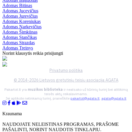
Adomas Bagdonas
Adomas Bitinas
Adomas Jucevičius
Adomas Jurevičius
Adomas Koreniukas
Adomas Narkevičius
Adomas Šimkūnas
Adomas Stančikas
Adomas Strazdas
Adomas Treinys
Norint klausytis reikia prisijungti
Privatumo politika
© 2014-2026 Lietuvos gretutinių teisių asociacija AGATA
Pakartot.lt yra
muzikos biblioteka
ir neatsako už kūrinių turinį bei atitikimą
teisės aktų reikalavimams.
Jei aptikote netinkamą turinį, praneškite
pakartot@agata.lt
,
agata@agata.lt
Kraunama
NAUDOJATE NELEISTINAS PROGRAMAS, PRAŠOME
PAŠALINTI, NORINT NAUDOTIS TINKLAPIU.