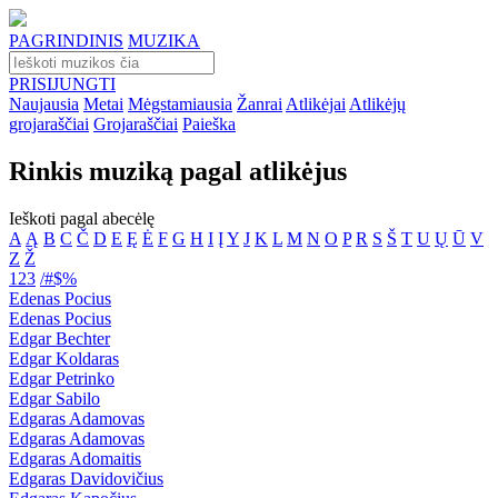
PAGRINDINIS
MUZIKA
PRISIJUNGTI
Naujausia
Metai
Mėgstamiausia
Žanrai
Atlikėjai
Atlikėjų
grojaraščiai
Grojaraščiai
Paieška
Rinkis muziką pagal atlikėjus
Ieškoti pagal abecėlę
A
Ą
B
C
Č
D
E
Ę
Ė
F
G
H
I
Į
Y
J
K
L
M
N
O
P
R
S
Š
T
U
Ų
Ū
V
Z
Ž
123
/#$%
Edenas Pocius
Edenas Pocius
Edgar Bechter
Edgar Koldaras
Edgar Petrinko
Edgar Sabilo
Edgaras Adamovas
Edgaras Adamovas
Edgaras Adomaitis
Edgaras Davidovičius