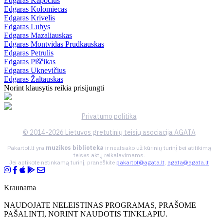
Edgaras Kapočius
Edgaras Kolomiecas
Edgaras Krivelis
Edgaras Lubys
Edgaras Mazaliauskas
Edgaras Montvidas Prudkauskas
Edgaras Petrulis
Edgaras Piščikas
Edgaras Uknevičius
Edgaras Žaltauskas
Norint klausytis reikia prisijungti
Privatumo politika
© 2014-2026 Lietuvos gretutinių teisių asociacija AGATA
Pakartot.lt yra
muzikos biblioteka
ir neatsako už kūrinių turinį bei atitikimą
teisės aktų reikalavimams.
Jei aptikote netinkamą turinį, praneškite
pakartot@agata.lt
,
agata@agata.lt
Kraunama
NAUDOJATE NELEISTINAS PROGRAMAS, PRAŠOME
PAŠALINTI, NORINT NAUDOTIS TINKLAPIU.