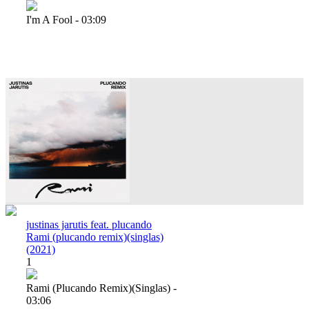
I'm A Fool - 03:09
justinas jarutis feat. plucando
Rami (plucando remix)(singlas)
(2021)
1
Rami (plucando Remix)(singlas) -
03:06