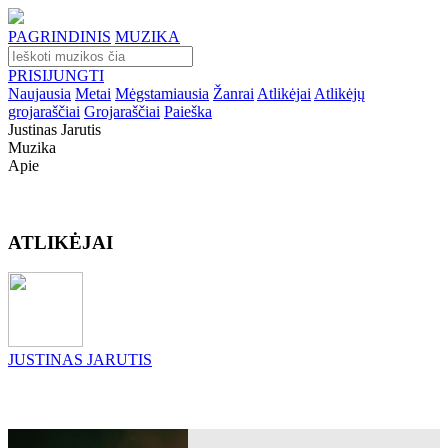
PAGRINDINIS
MUZIKA
PRISIJUNGTI
Naujausia
Metai
Mėgstamiausia
Žanrai
Atlikėjai
Atlikėjų
grojaraščiai
Grojaraščiai
Paieška
Justinas Jarutis
Muzika
Apie
ATLIKĖJAI
JUSTINAS JARUTIS