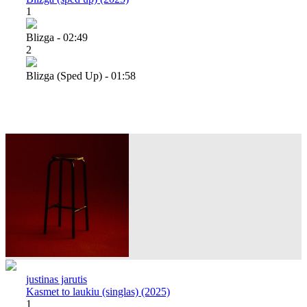
1
Blizga - 02:49
2
Blizga (sped Up) - 01:58
justinas jarutis
Kasmet to laukiu (singlas) (2025)
1