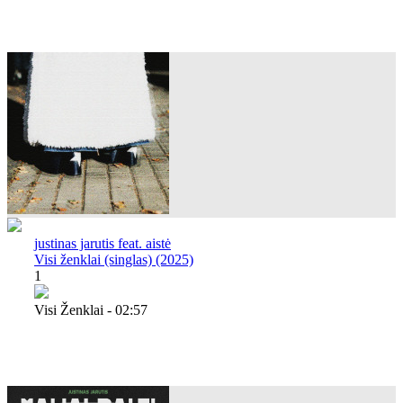
justinas jarutis feat. aistė
Visi ženklai (singlas) (2025)
1
Visi Ženklai - 02:57