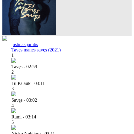
justinas jarutis
Tavęs manęs savęs (2021)
1
Tavęs - 02:59
2
Tu Palauk - 03:11
3
Savęs - 03:02
4
Rami - 03:14
5
Nieko Nebijom - 03:11