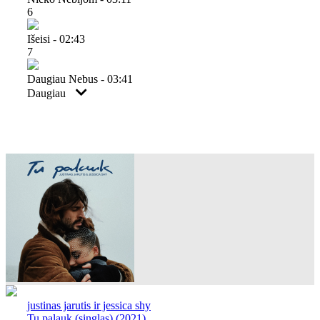
6
Išeisi - 02:43
7
Daugiau Nebus - 03:41
Daugiau
justinas jarutis ir jessica shy
Tu palauk (singlas) (2021)