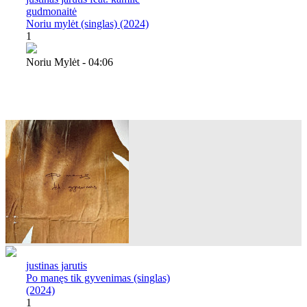
gudmonaitė
Noriu mylėt (singlas) (2024)
1
Noriu Mylėt - 04:06
justinas jarutis
Po manęs tik gyvenimas (singlas)
(2024)
1