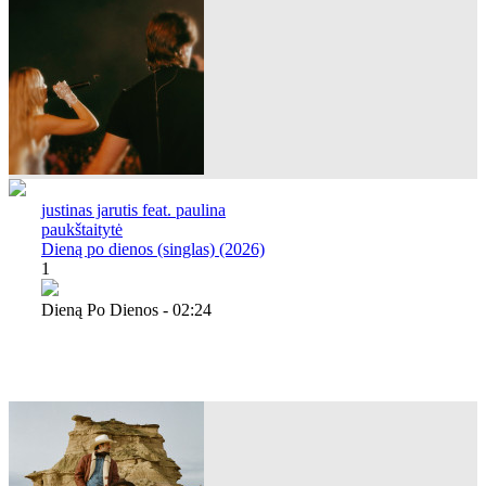
justinas jarutis feat. paulina
paukštaitytė
Dieną po dienos (singlas) (2026)
1
Dieną Po Dienos - 02:24