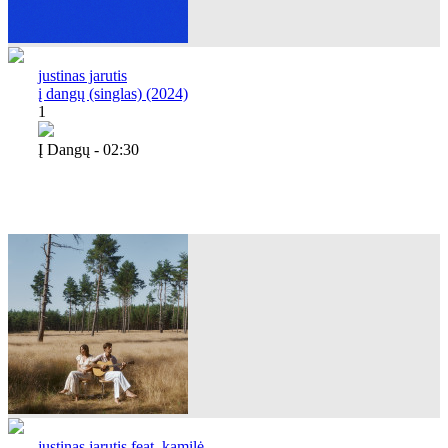
justinas jarutis
į dangų (singlas) (2024)
1
Į Dangų - 02:30
justinas jarutis feat. kamilė