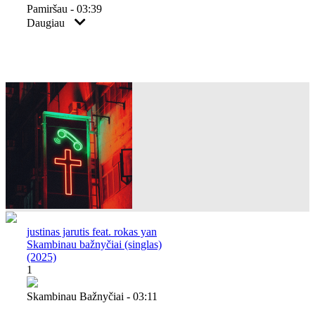
Pamiršau - 03:39
Daugiau
justinas jarutis feat. rokas yan
Skambinau bažnyčiai (singlas)
(2025)
1
Skambinau Bažnyčiai - 03:11