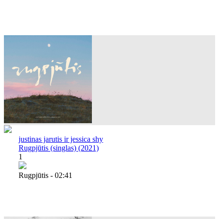
justinas jarutis ir jessica shy
Rugpjūtis (singlas) (2021)
1
Rugpjūtis - 02:41