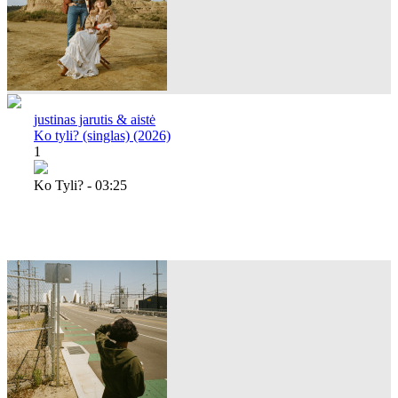
justinas jarutis & aistė
Ko tyli? (singlas) (2026)
1
Ko Tyli? - 03:25