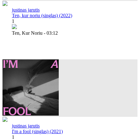
justinas jarutis
Ten, kur noriu (singlas) (2022)
1
Ten, Kur Noriu - 03:12
justinas jarutis
I'm a fool (singlas) (2021)
1