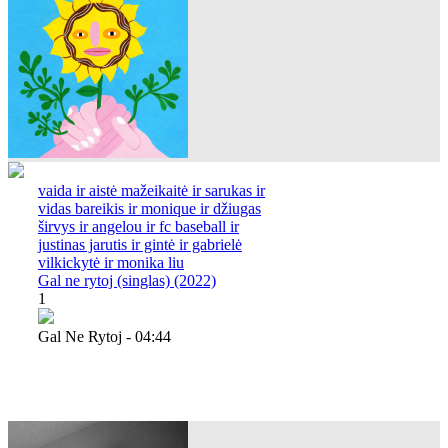
vaida ir aistė mažeikaitė ir sarukas ir
vidas bareikis ir monique ir džiugas
širvys ir angelou ir fc baseball ir
justinas jarutis ir gintė ir gabrielė
vilkickytė ir monika liu
Gal ne rytoj (singlas) (2022)
1
Gal Ne Rytoj - 04:44