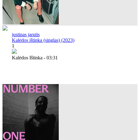
justinas jarutis
Kalėdos ištinka (singlas) (2023)
1
Kalėdos Ištinka - 03:31