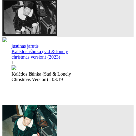
justinas jarutis
Kalėdos ištinka (sad & lonely
christmas version) (2023)
1
Kalėdos Ištinka (sad & Lonely
Christmas Version) - 03:19