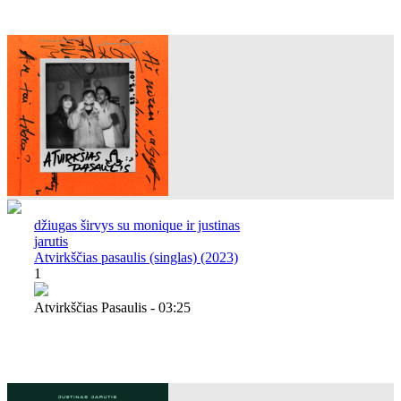
džiugas širvys su monique ir justinas
jarutis
Atvirkščias pasaulis (singlas) (2023)
1
Atvirkščias Pasaulis - 03:25