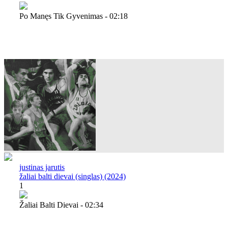
Po Manęs Tik Gyvenimas - 02:18
justinas jarutis
žaliai balti dievai (singlas) (2024)
1
Žaliai Balti Dievai - 02:34