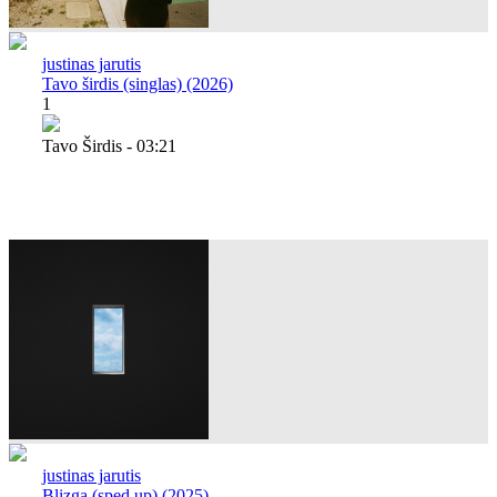
justinas jarutis
Tavo širdis (singlas) (2026)
1
Tavo Širdis - 03:21
justinas jarutis
Blizga (sped up) (2025)