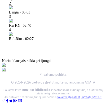
2
Banga - 03:03
3
Ku-Kū - 02:40
4
Rid-Rito - 02:27
Norint klausytis reikia prisijungti
Privatumo politika
© 2014-2026 Lietuvos gretutinių teisių asociacija AGATA
Pakartot.lt yra
muzikos biblioteka
ir neatsako už kūrinių turinį bei atitikimą
teisės aktų reikalavimams.
Jei aptikote netinkamą turinį, praneškite
pakartot@agata.lt
,
agata@agata.lt