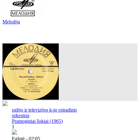
Melodija
radijo ir televizijos k-to estradinis
orkestras
Pramoginiai šokiai (1965)
1
Eglutė - 02:05