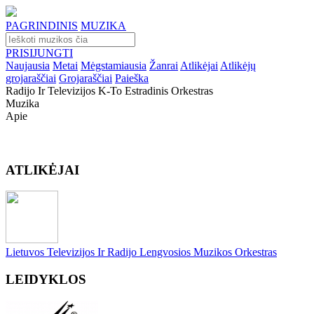
PAGRINDINIS
MUZIKA
PRISIJUNGTI
Naujausia
Metai
Mėgstamiausia
Žanrai
Atlikėjai
Atlikėjų
grojaraščiai
Grojaraščiai
Paieška
Radijo Ir Televizijos K-To Estradinis Orkestras
Muzika
Apie
ATLIKĖJAI
Lietuvos Televizijos Ir Radijo Lengvosios Muzikos Orkestras
LEIDYKLOS