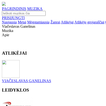
PAGRINDINIS
MUZIKA
PRISIJUNGTI
Naujausia
Metai
Mėgstamiausia
Žanrai
Atlikėjai
Atlikėjų grojaraščiai
Viačeslavas Ganelinas
Muzika
Apie
ATLIKĖJAI
VIAČESLAVAS GANELINAS
LEIDYKLOS