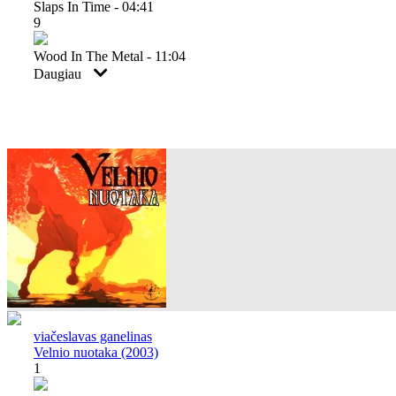
Slaps In Time - 04:41
9
Wood In The Metal - 11:04
Daugiau
viačeslavas ganelinas
Velnio nuotaka (2003)
1