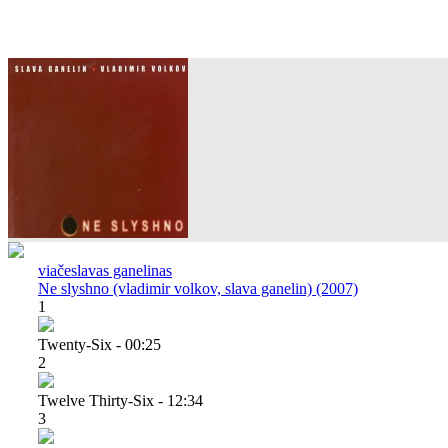
viačeslavas ganelinas
Ne slyshno (vladimir volkov, slava ganelin) (2007)
1
Twenty-Six - 00:25
2
Twelve Thirty-Six - 12:34
3