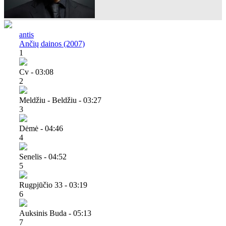
antis
Ančių dainos (2007)
1
Cv - 03:08
2
Meldžiu - Beldžiu - 03:27
3
Dėmė - 04:46
4
Senelis - 04:52
5
Rugpjūčio 33 - 03:19
6
Auksinis Buda - 05:13
7