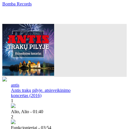
Bomba Records
antis
Antis trakų pilyje. atsisveikinimo
koncertas (2016)
1
Alio, Alio - 01:40
2
Funkcionieriai - 03:54