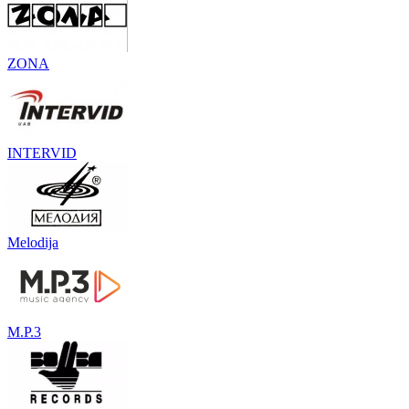
ZONA
INTERVID
Melodija
M.P.3