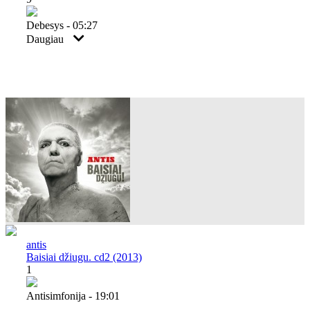
Debesys - 05:27
Daugiau
antis
Baisiai džiugu. cd2 (2013)
1
Antisimfonija - 19:01