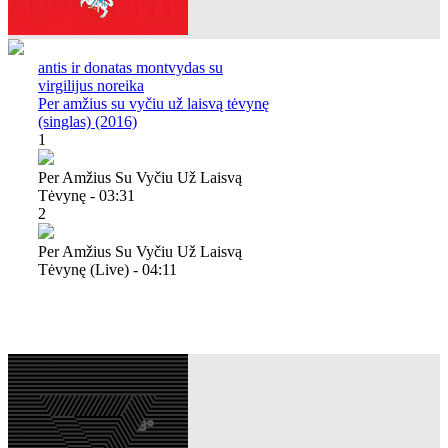
antis ir donatas montvydas su
virgilijus noreika
Per amžius su vyčiu už laisvą tėvynę
(singlas) (2016)
1
Per Amžius Su Vyčiu Už Laisvą
Tėvynę - 03:31
2
Per Amžius Su Vyčiu Už Laisvą
Tėvynę (live) - 04:11