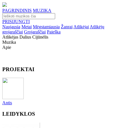
PAGRINDINIS
MUZIKA
PRISIJUNGTI
Naujausia
Metai
Mėgstamiausia
Žanrai
Atlikėjai
Atlikėjų
grojaraščiai
Grojaraščiai
Paieška
Atlikėjas Dalius Cijūnėlis
Muzika
Apie
PROJEKTAI
Antis
LEIDYKLOS