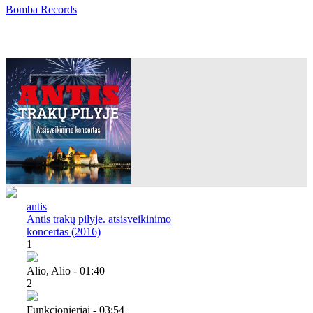
Bomba Records
antis
Antis trakų pilyje. atsisveikinimo
koncertas (2016)
1
Alio, Alio - 01:40
2
Funkcionieriai - 03:54