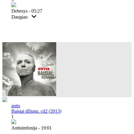
Debesys - 05:27
Daugiau
antis
Baisiai džiugu. cd2 (2013)
1
Antisimfonija - 19:01