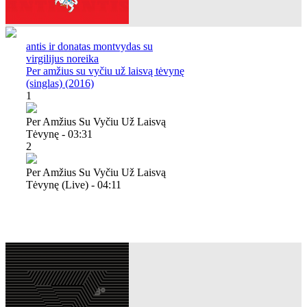
antis ir donatas montvydas su
virgilijus noreika
Per amžius su vyčiu už laisvą tėvynę
(singlas) (2016)
1
Per Amžius Su Vyčiu Už Laisvą
Tėvynę - 03:31
2
Per Amžius Su Vyčiu Už Laisvą
Tėvynę (live) - 04:11