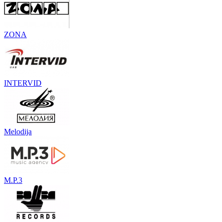
ZONA
INTERVID
Melodija
M.P.3