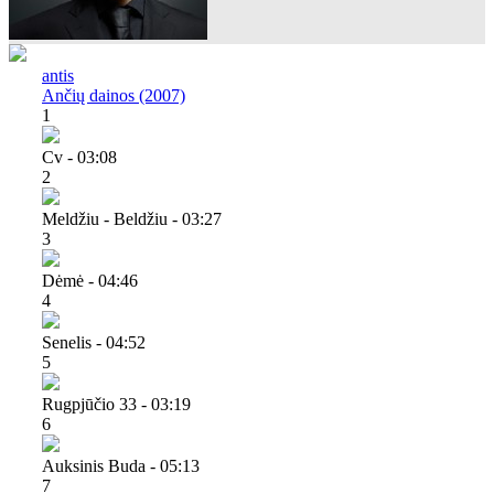
antis
Ančių dainos (2007)
1
Cv - 03:08
2
Meldžiu - Beldžiu - 03:27
3
Dėmė - 04:46
4
Senelis - 04:52
5
Rugpjūčio 33 - 03:19
6
Auksinis Buda - 05:13
7