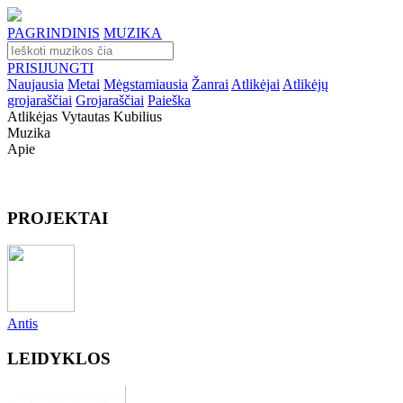
PAGRINDINIS
MUZIKA
PRISIJUNGTI
Naujausia
Metai
Mėgstamiausia
Žanrai
Atlikėjai
Atlikėjų
grojaraščiai
Grojaraščiai
Paieška
Atlikėjas Vytautas Kubilius
Muzika
Apie
PROJEKTAI
Antis
LEIDYKLOS